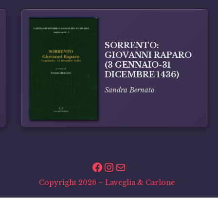
SORRENTO:
GIOVANNI RAPARO
(3 GENNAIO-31
DICEMBRE 1436)
Sandra Bernato
Facebook
Instagram
Email
Copyright 2026 – Laveglia & Carlone
Via A. De Curtis, pal. 14 – 84043 Agropoli (SA)