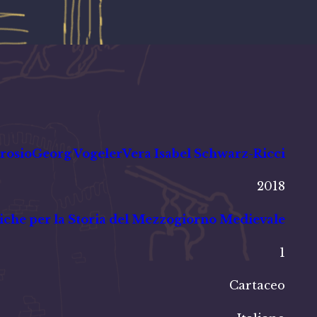
rosio
Georg Vogeler
Vera Isabel Schwarz-Ricci
2018
iche per la Storia del Mezzogiorno Medievale
1
Cartaceo