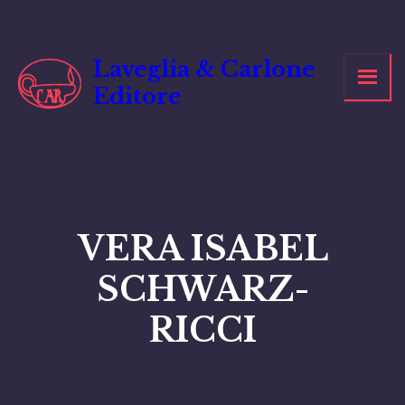
Vai
al
contenuto
Laveglia & Carlone
Editore
VERA ISABEL
SCHWARZ-
RICCI