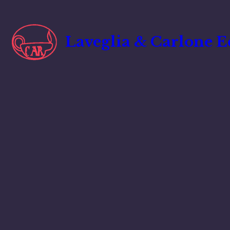
Vai
al
contenuto
Laveglia & Carlone E