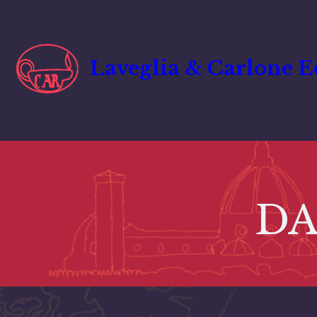
Vai
al
contenuto
Laveglia & Carlone E
DA