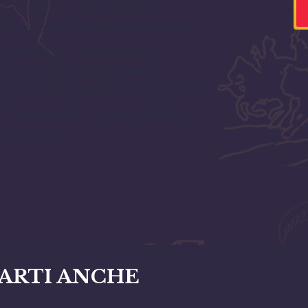
estetico, storico, politico e
ioni circa il trattamento artistico
 che la forza è un momento
festa la natura dell’uomo. È
 più che banalmente “attualizzati”, o
storicizzati”, i classici vadano
 contrario.
ARTI ANCHE