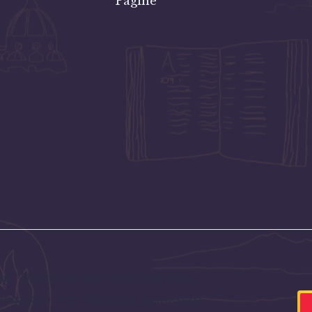
Pagine
un “Dante tra noi”: cioè con poca
alizzato. Per Manzoni, sono stati