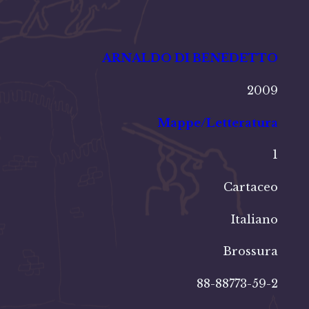
ARNALDO DI BENEDETTO
2009
Mappe/Letteratura
1
Cartaceo
Italiano
Brossura
88-88773-59-2