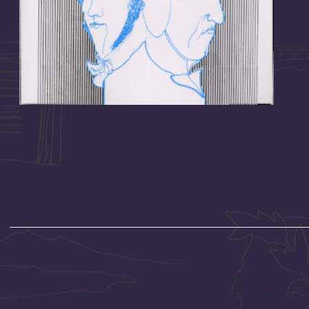
L’autore si è proposto di fornire l’immagine d’
polvere antiquaria, ma non riduttivamente attu