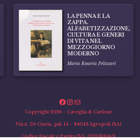
LA PENNA E LA
ZAPPA.
ALFABETIZZAZIONE,
CULTURA E GENERI
DI VITA NEL
MEZZOGIORNO
MODERNO
Maria Rosaria Pelizzari
Facebook
Instagram
Email
Copyright 2026 – Laveglia & Carlone
Via A. De Curtis, pal. 14 – 84043 Agropoli (SA)
Codice Fiscale e Partita IVA: 02115830651