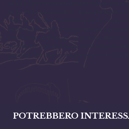
messi a fuoco momenti decisivi del suo pensiero 
linguistico: con, fra l’altro, alcune puntualizzaz
dell’amore e circa l’accettazione del principio
ineliminabile della società, nella quale si mani
convinzione dell’Autore del presente libro che,
meramente e acriticamente (o ideologicamente) “
ascoltati. Che siano essi a giudicare noi e non il
POTREBBERO INTERESS