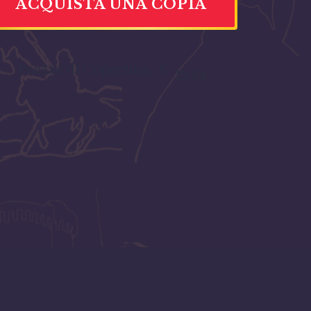
ACQUISTA UNA COPIA
Prezzo di Copertina:
€
12,94