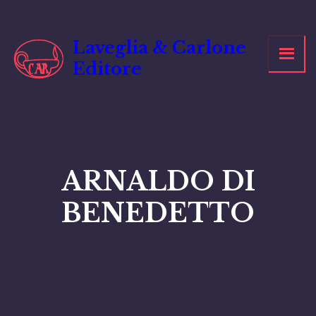
Vai
al
contenuto
Laveglia & Carlone
Editore
ARNALDO DI
BENEDETTO