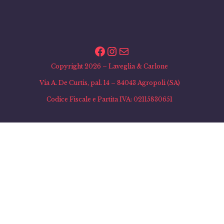
Facebook
Instagram
Email
Copyright 2026 – Laveglia & Carlone
Via A. De Curtis, pal. 14 – 84043 Agropoli (SA)
Codice Fiscale e Partita IVA: 02115830651