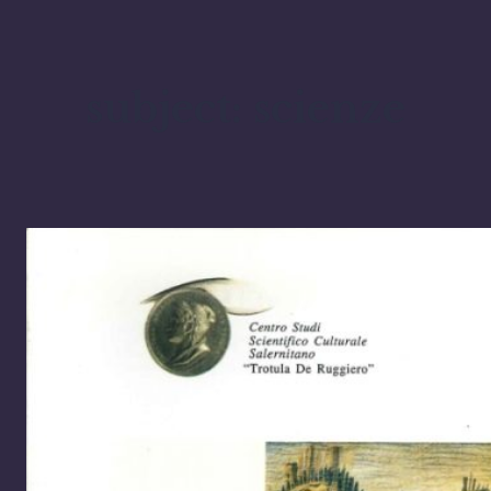
subject:
scienze