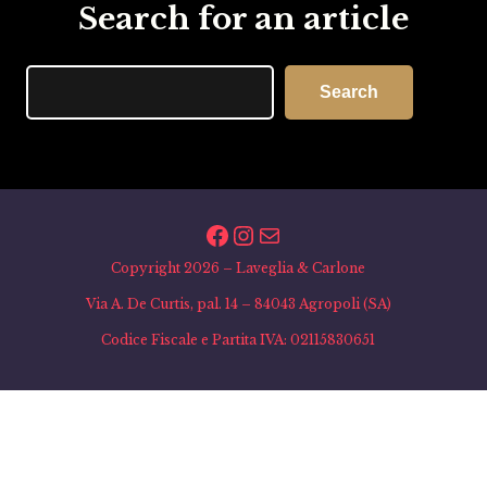
Search for an article
Search
Search
Facebook
Instagram
Email
Copyright 2026 – Laveglia & Carlone
Via A. De Curtis, pal. 14 – 84043 Agropoli (SA)
Codice Fiscale e Partita IVA: 02115830651