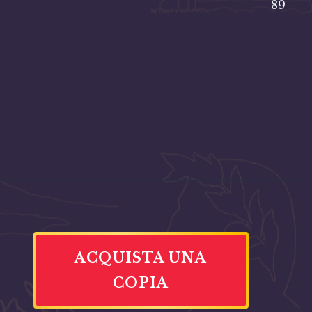
89
ACQUISTA UNA
COPIA