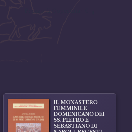
Prezzo di Copertina:
€
8
IL MONASTERO
FEMMINILE
DOMENICANO DEI
SS. PIETRO E
SEBASTIANO DI
NAPOLI. REGESTI