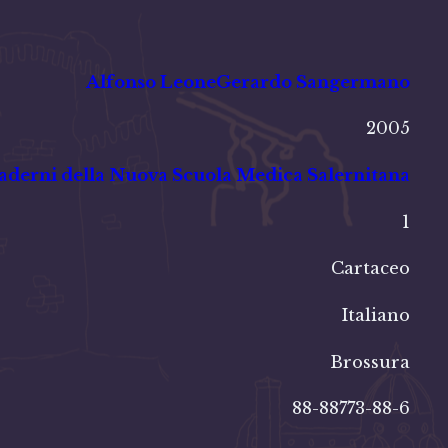
Alfonso Leone
Gerardo Sangermano
2005
derni della Nuova Scuola Medica Salernitana
1
Cartaceo
Italiano
Brossura
88-88773-88-6