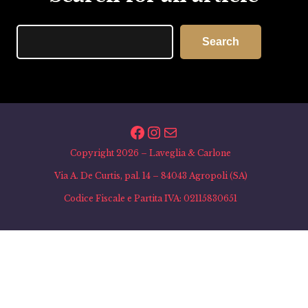
Search
Search
Facebook
Instagram
Email
Copyright 2026 – Laveglia & Carlone
Via A. De Curtis, pal. 14 – 84043 Agropoli (SA)
Codice Fiscale e Partita IVA: 02115830651