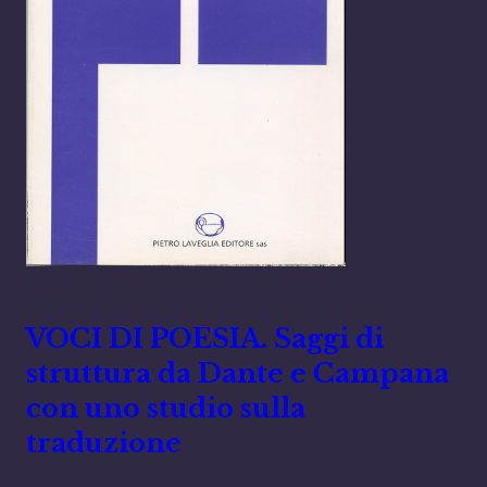
Dicembre 26, 2023
VOCI DI POESIA. Saggi di
struttura da Dante e Campana
con uno studio sulla
traduzione