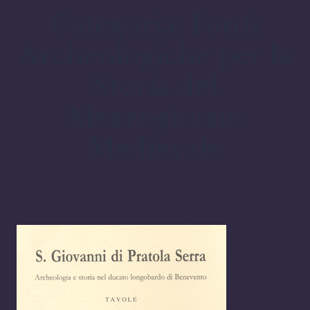
Categoria:
Fonti
Archeologiche per la
Storia del
Mezzogiorno
Medievale