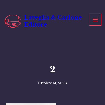
Vai
al
contenuto
Laveglia & Carlone
Editore
2
Ottobre 14, 2023