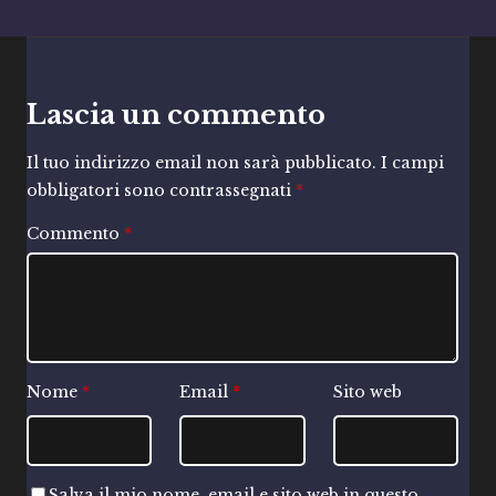
Lascia un commento
Il tuo indirizzo email non sarà pubblicato.
I campi
obbligatori sono contrassegnati
*
Commento
*
Nome
*
Email
*
Sito web
Salva il mio nome, email e sito web in questo