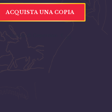
ACQUISTA UNA COPIA
Prezzo di Copertina:
€
10