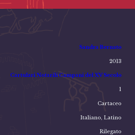
Sandra Bernato
2013
Cartulari Notarili Campani del XV Secolo
1
Cartaceo
Italiano, Latino
Rilegato