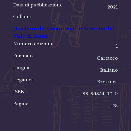
Data di pubblicazione
2021
Collana
Quaderni del Centro Studi e Ricerche del
Vallo di Diano
Numero edizione
1
Formato
Cartaceo
Lingua
Italiano
Legatura
Brossura
ISBN
88-86854-90-0
Pagine
178