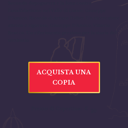
Secondo dopoguerra e la lotta contro
l’analfabetismo nel Vallo di Diano; Giuseppe
D’Amico, Ricordo di Arturo Didier. Un ricercatore
attento e rigoroso; Giuseppe D’Amico, Vittorio
Bracco. Un riferimento prezioso per la storia del
territorio.
ACQUISTA UNA
COPIA
Prezzo di Copertina:
€
20