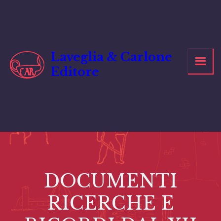
Vai
al
contenuto
Laveglia & Carlone
Editore
DOCUMENTI
RICERCHE E