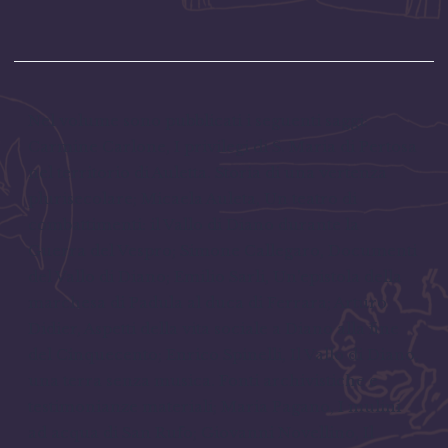
Nel volume sono pubblicati i seguenti saggi:
Carmine Carlone, I privilegi di S. Maria di Pertosa
nel territorio di Auletta. Storia di una vertenza
plurisecolare; Micaela Auleta, Un teatro di
combattimenti: il Vallo di Diano durante la
Guerra del Vespro; Simone Callegaro, Documenti
del Vallo di Diano; Emilio Sarli, Un’epistola della
marchesa di Padula al duca di Ferrara; Arturo
Didier, Aspetti della vita sociale a Diano alla fine
del Cinquecento; Enrico Spinelli, Il Vallo di Diano,
una terra senza musica. Fonti archivistiche e
testimonianze materiali; Maria Pagano, I mulini
ad acqua di San Rufo; Giovanni Novellino, Il