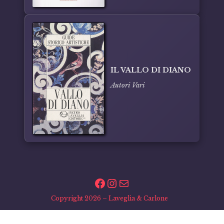
IL VALLO DI DIANO
Autori Vari
Facebook
Instagram
Email
Copyright 2026 – Laveglia & Carlone
Via A. De Curtis, pal. 14 – 84043 Agropoli (SA)