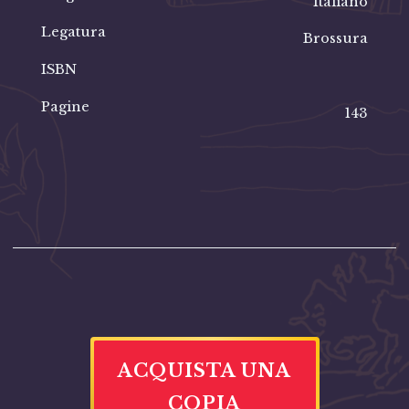
Italiano
Legatura
Brossura
ISBN
Pagine
143
ACQUISTA UNA
COPIA