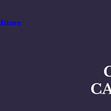
ditore
C