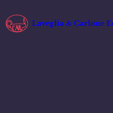
Vai
al
contenuto
Laveglia & Carlone E