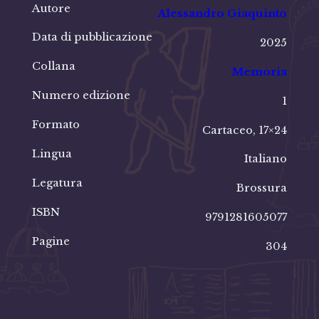
Autore
Alessandro Giaquinto
Data di pubblicazione
2025
Collana
Memoria
Numero edizione
1
Formato
Cartaceo, 17×24
Lingua
Italiano
Legatura
Brossura
ISBN
9791281605077
Pagine
304