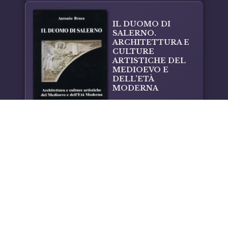
IL DUOMO DI
SALERNO.
ARCHITETTURA E
CULTURE
ARTISTICHE DEL
MEDIOEVO E
DELL’ETÀ
MODERNA
Antonio Braca
Facebook
Instagram
Email
Copyright 2026 – Laveglia & Carlone
Via A. De Curtis, pal. 14 – 84043 Agropoli (SA)
Codice Fiscale e Partita IVA: 02115830651