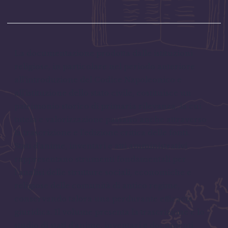
La documentazione prodotta dalle istituzioni
religiose, in particolare nel periodo anteriore
all’introduzione del Codice Napoleonico e
all’istituzione dello stato civile, costituisce un
patrimonio storico di primaria rilevanza, la cui
tutela e valorizzazione passano anche attraverso
la trascrizione e l’edizione critica delle fonti.
Stati d’anime, inventari e atti amministrativi
rappresentano strumenti fondamentali per
l’analisi delle strutture sociali, economiche e
religiose delle comunità di antico regime,
conservando talora una perdurante efficacia
giuridica. Il volume presenta la trascrizione e lo
studio di stati d’anime, inventari e documenti