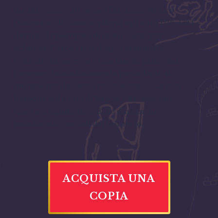
inediti conservati presso l’Archivio Storico
Diocesano di Caserta, riferiti agli anni 1716-1734,
durante l’episcopato di mons. Giuseppe
Schinosi. L’arco cronologico esaminato
consente di osservare una fase di particolare
interesse, immediatamente precedente al
mutamento dinastico che condusse Carlo di
Borbone sul trono di Napoli, offrendo uno
spaccato significativo delle dinamiche
istituzionali e sociali del territorio.
ACQUISTA UNA
COPIA