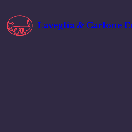
Vai
al
contenuto
Laveglia & Carlone E