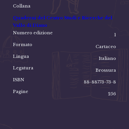
Collana
Quaderni del Centro Studi e Ricerche del
Vallo di Diano
Numero edizione
1
Formato
Cartaceo
Lingua
Italiano
Legatura
Brossura
ISBN
88-88773-73-8
Pagine
256