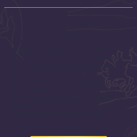
Il volume ricostruisce la storia del Museo
archeologico provinciale della Lucania
occidentale, ripercorrendone le vicende
dall’istituzione al primo decennio del XXI
secolo. La difficile realizzazione di questo istituto
museale è stata esaminata all’interno delle più
ampie dinamiche politiche e culturali che
hanno coinvolto il territorio salernitano
all’indomani della Seconda Guerra Mondiale ed
in particolare all’interno delle più complicate e
contraddittorie vicende del restauro e dei
rifacimenti della certosa di San Lorenzo.