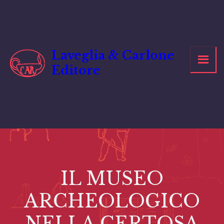
Vai
al
contenuto
Laveglia & Carlone
Editore
IL MUSEO
ARCHEOLOGICO
NELLA CERTOSA