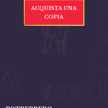
ACQUISTA UNA
COPIA
Prezzo di Copertina:
€
10