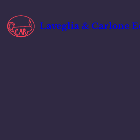
Vai
al
contenuto
Laveglia & Carlone E