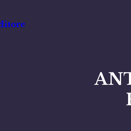
ditore
AN