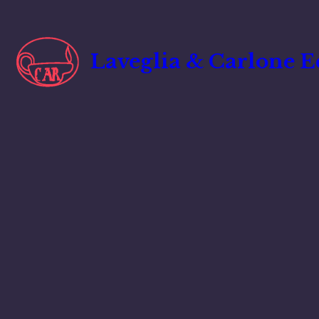
Vai
al
contenuto
Laveglia & Carlone E