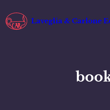
Vai
al
contenuto
Laveglia & Carlone E
book