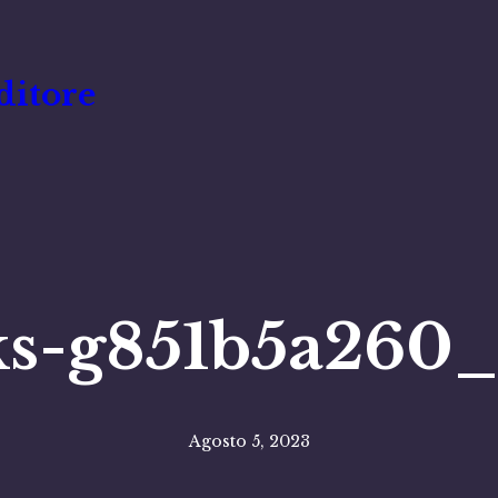
ditore
s-g851b5a260
Agosto 5, 2023