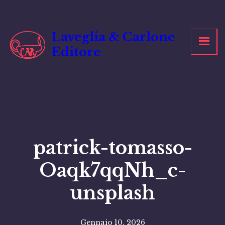
Vai
al
contenuto
Laveglia & Carlone
Editore
patrick-tomasso-
Oaqk7qqNh_c-
unsplash
Gennaio 10, 2026