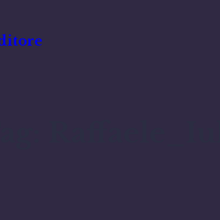
ditore
ag:
Raffaele_Iu