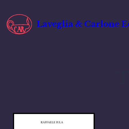
Vai
al
contenuto
Laveglia & Carlone E
T