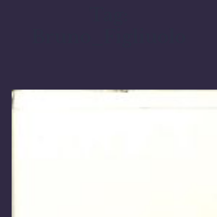
Tag:
Bruno_Figliuolo