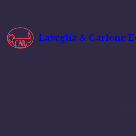
Vai
al
contenuto
Laveglia & Carlone E
s