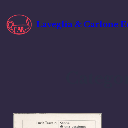
Vai
al
contenuto
Laveglia & Carlone E
Catego