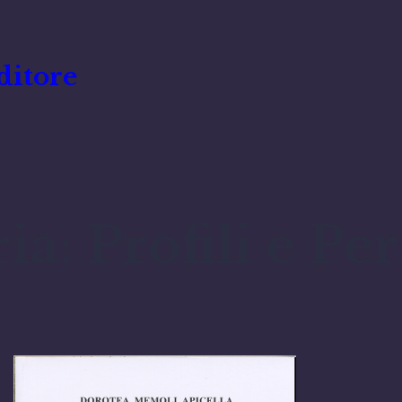
ditore
ria:
Profili e Pe