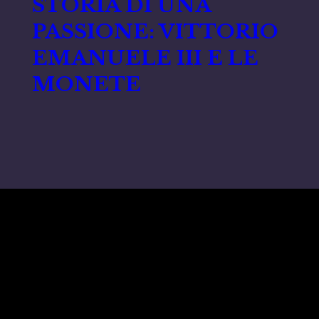
STORIA DI UNA
PASSIONE: VITTORIO
EMANUELE III E LE
MONETE