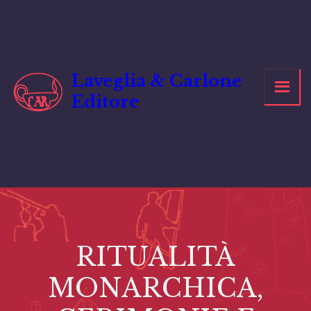
Vai
al
contenuto
Laveglia & Carlone
Editore
RITUALITÀ
MONARCHICA,