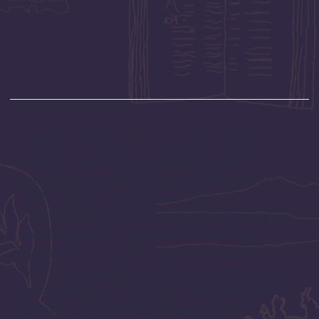
Nella Napoli aragonese eventi di forte impatto
mediatico, quali incoronazioni, funerali,
processioni, furono gli strumenti attraverso i
quali la monarchia, la Chiesa locale e
l’aristocrazia cercarono di garantirsi la massima
visibilità politica e di trasmettere messaggi
significativi, che a loro volta divenivano fattori
creativi nella dinamica politica non solo interna,
ma anche estera. La dinastia regia, infatti, oltre
rivendicare mediante il linguaggio delle