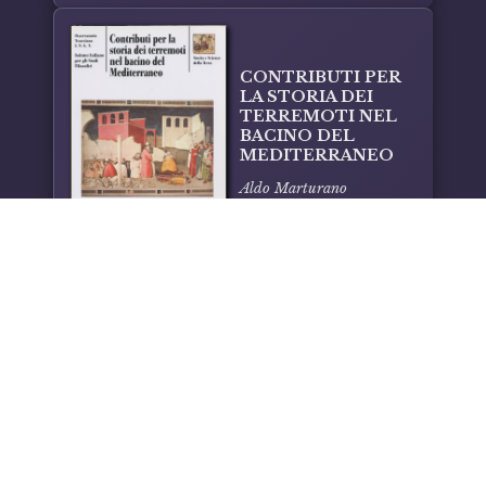
CONTRIBUTI PER
LA STORIA DEI
TERREMOTI NEL
BACINO DEL
MEDITERRANEO
Aldo Marturano
Facebook
Instagram
Email
Copyright 2026 – Laveglia & Carlone
Via A. De Curtis, pal. 14 – 84043 Agropoli (SA)
Codice Fiscale e Partita IVA: 02115830651