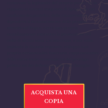
cerimonie la legittimità del proprio potere sia in
rapporto ai sovrani aragonesi di Spagna sia nei
confronti dei pontefici, dalla cui investitura
dipendeva il riconoscimento della propria
autorità sul Regno, cercò una propria
sacralizzazione attraverso la promozione del
culto di alcuni santi. L’aristocrazia, a sua volta,
imitando la dinastia regnante, sviluppò una
propria cerimonialità funeraria, rappresentativa
dello status socio-economico e del prestigio
politico sia dei defunti sia delle loro famiglie.
ACQUISTA UNA
COPIA