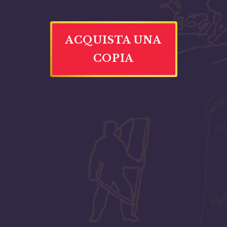
ACQUISTA UNA
COPIA
Prezzo di Copertina:
€
n/a