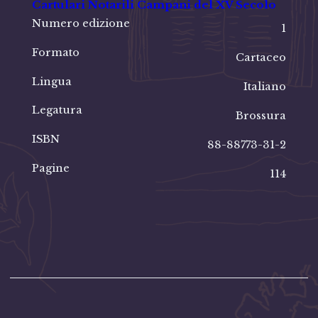
Cartulari Notarili Campani del XV Secolo
Numero edizione
1
Formato
Cartaceo
Lingua
Italiano
Legatura
Brossura
ISBN
88-88773-31-2
Pagine
114