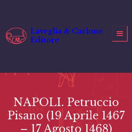
Vai
al
contenuto
Laveglia & Carlone
Editore
NAPOLI. Petruccio
Pisano (19 Aprile 1467
– 17 Agosto 1468)