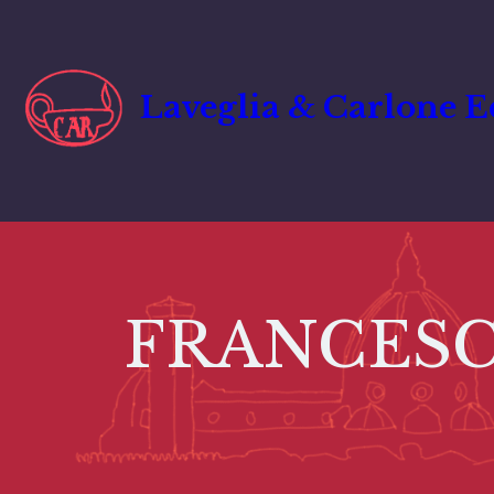
Vai
al
contenuto
Laveglia & Carlone E
FRANCESCO 