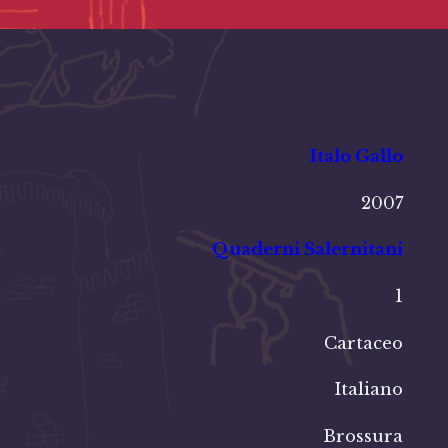
Italo Gallo
2007
Quaderni Salernitani
1
Cartaceo
Italiano
Brossura