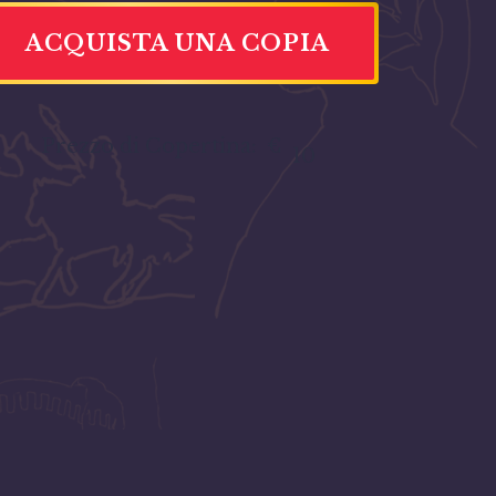
ACQUISTA UNA COPIA
Prezzo di Copertina:
€
10