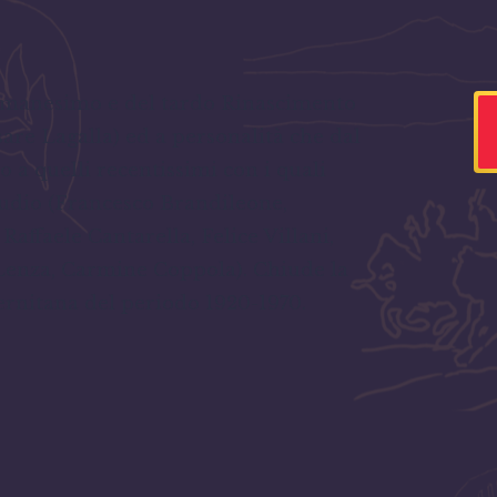
ll´Umanesimo e del tardo Rinascimento
re Lagalla) ed a personalità che dal
o a quelli recentissimi con i quali
tudio (Francesco Brandileone,
affaele Cantarella, Felice Villani,
 Lenza, Carmine Coppola). Chiude la
lernitana del periodo 1920-1970.