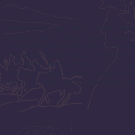
Il libro contiene saggi dedicati a scrittori de
(Pomponio Leto, Pomponio Gaurico, Giulio Cesa
secondo Ottocento arrivano ai giorni nostri, fin
l’autore ha avuto familiarità e comunanza di s
Alberto Pirro, Enrico De Marinis, Marco Galdi, R
Venturino Panebianco, Pietro Laveglia, Tullio
raccolta un saggio dedicato alla storiografia sa