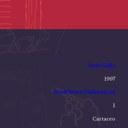
Italo Gallo
1997
Studi Storici Salernitani
1
Cartaceo