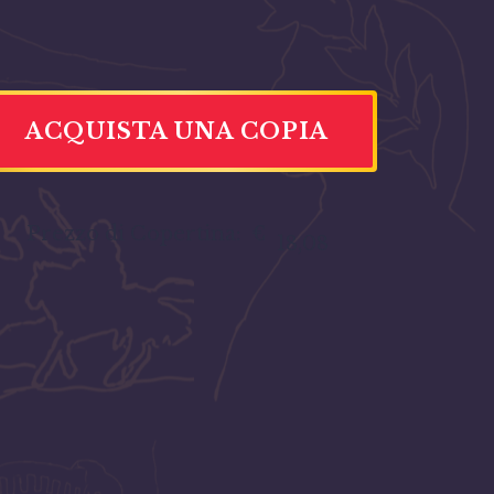
ACQUISTA UNA COPIA
Prezzo di Copertina:
€
18,08