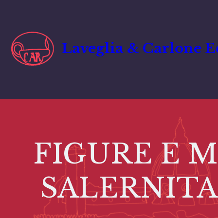
Vai
al
contenuto
Laveglia & Carlone E
FIGURE E 
SALERNIT