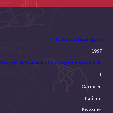
Carmela Buonaguro
1997
Fonti per la Storia del Mezzogiorno medievale
1
Cartaceo
Italiano
Brossura