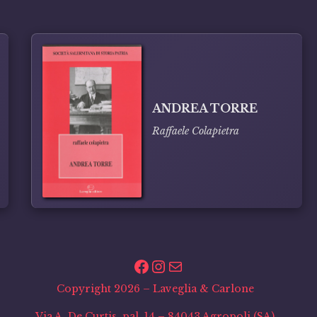
ANDREA TORRE
Raffaele Colapietra
Facebook
Instagram
Email
Copyright 2026 – Laveglia & Carlone
Via A. De Curtis, pal. 14 – 84043 Agropoli (SA)