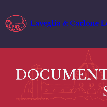
Vai
al
contenuto
Laveglia & Carlone E
DOCUMENTI 