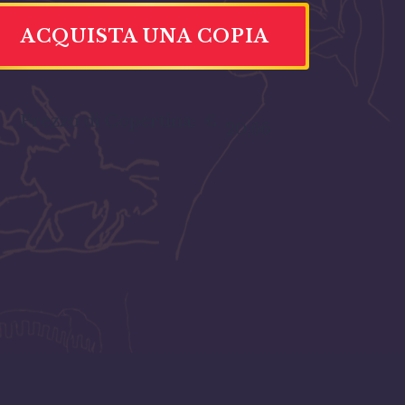
ACQUISTA UNA COPIA
Prezzo di Copertina:
€
20,66