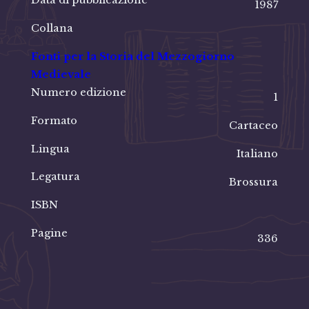
1987
Collana
Fonti per la Storia del Mezzogiorno
Medievale
Numero edizione
1
Formato
Cartaceo
Lingua
Italiano
Legatura
Brossura
ISBN
Pagine
336