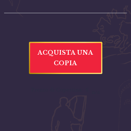
ACQUISTA UNA
COPIA
Prezzo di Copertina:
€
n/a