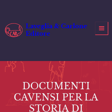
Vai
al
contenuto
Laveglia & Carlone
Editore
DOCUMENTI
CAVENSI PER LA
STORIA DI