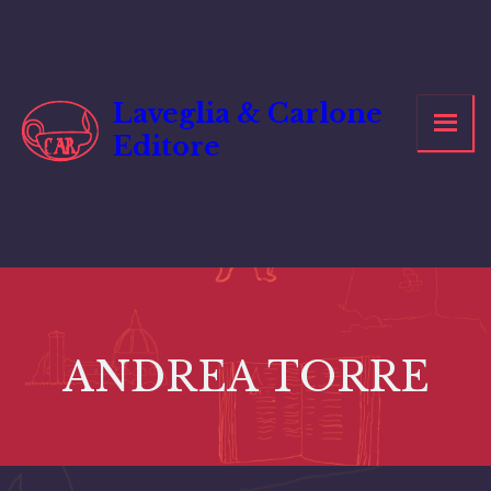
Vai
al
contenuto
Laveglia & Carlone
Editore
ANDREA TORRE