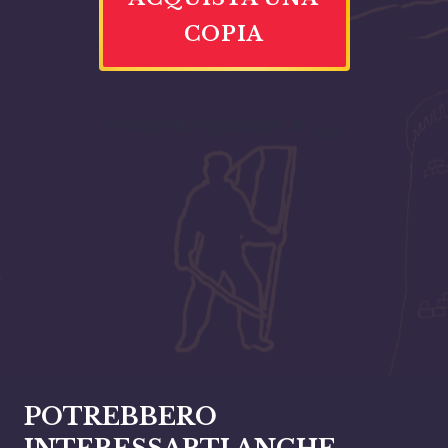
COPIA
Prezzo di Copertina:
€
n/a
POTREBBERO