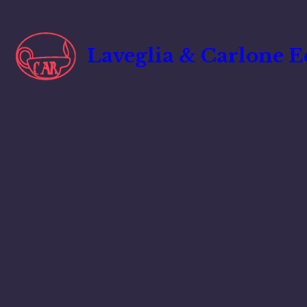
Vai
al
contenuto
Laveglia & Carlone E