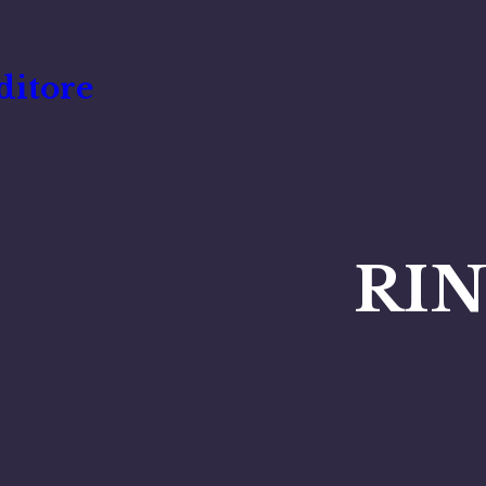
ditore
RI