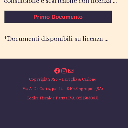
consultabile e scaricabile con licenza …
Primo Documento
*Documenti disponibili su licenza …
Facebook
Instagram
Email
Copyright 2026 – Laveglia & Carlone
Via A. De Curtis, pal. 14 – 84043 Agropoli (SA)
Codice Fiscale e Partita IVA: 02115830651